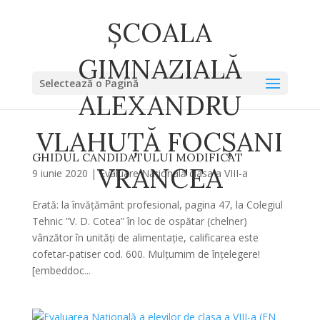
ȘCOALA
GIMNAZIALĂ
Selectează o Pagină
ALEXANDRU
VLAHUȚĂ FOCȘANI
GHIDUL CANDIDATULUI MODIFICAT
VRANCEA
9 iunie 2020
|
Evaluare Națională clasa a VIII-a
Erată: la învățământ profesional, pagina 47, la Colegiul
Tehnic ”V. D. Cotea” în loc de ospătar (chelner)
vânzător în unități de alimentație, calificarea este
cofetar-patiser cod. 600. Mulțumim de înțelegere!
[embeddoc...