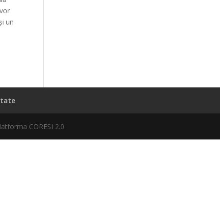
 vor
şi un
itate
platforma CORESI 2.0