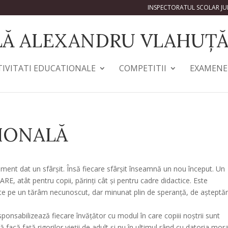
INSPECTORATUL SCOLAR J
LĂ ALEXANDRU VLAHUȚĂ
TIVITATI EDUCATIONALE
COMPETITII
EXAMENE
IONALĂ
oment dat un sfârșit. Însă fiecare sfârșit înseamnă un nou început. Un
 atât pentru copii, părinți cât și pentru cadre didactice. Este
te pe un tărâm necunoscut, dar minunat plin de speranță, de așteptări
esponsabilizează fiecare învățător cu modul în care copiii noștrii sunt
ă facă față rigorilor vieții de adult și nu în ultimul rând cu datoria mor