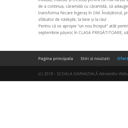
de a continua, căramidă cu căramidă, să adauge 
transforma fiecare îngeraș în OM. Învăţătorul, prin 
sfătuitor de nădejde, la bine şi la rău!
Pentru că se apropie “un nou început” atât pentr
septembrie pășesc în CLASA PREGĂTITOARE, vă 
Pagina principala
Stiri si noutati
Ofer
(c) 2018 - ȘCOALA GIMNAZIALĂ Alexandru Vlahuta