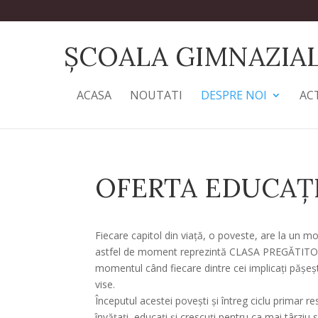
ȘCOALA GIMNAZIA
ACASA
NOUTATI
DESPRE NOI
AC
OFERTA EDUCAȚ
Fiecare capitol din viață, o poveste, are la un m
astfel de moment reprezintă CLASA PREGĂTITOARE,
momentul când fiecare dintre cei implicați pășeș
vise.
Începutul acestei povești și întreg ciclu primar r
învățați, educați și crescuți pentru ca mai târziu s