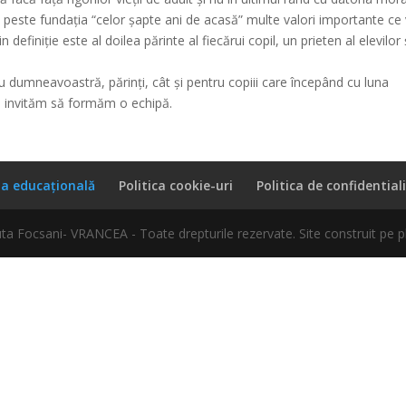
peste fundația “celor șapte ani de acasă” multe valori importante ce
definiţie este al doilea părinte al fiecărui copil, un prieten al elevilor 
u dumneavoastră, părinți, cât și pentru copiii care începând cu luna
invităm să formăm o echipă.
ta educațională
Politica cookie-uri
Politica de confidential
 Focsani- VRANCEA - Toate drepturile rezervate. Site construit pe 