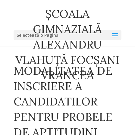
ȘCOALA
GIMNAZIALĂ
Selectează o Pagină
ALEXANDRU
VLAHUȚĂ FOCȘANI
MODALITATEA DE
VRANCEA
INSCRIERE A
CANDIDATILOR
PENTRU PROBELE
DE APTITUDINI