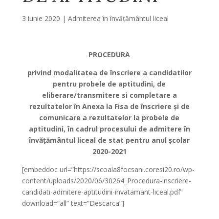
3 iunie 2020
|
Admiterea în învățământul liceal
PROCEDURA
privind modalitatea de înscriere a candidatilor
pentru probele de aptitudini, de
eliberare/transmitere si completare a
rezultatelor în Anexa la Fisa de înscriere și de
comunicare a rezultatelor la probele de
aptitudini, în cadrul procesului de admitere în
învățământul liceal de stat pentru anul școlar
2020-2021
[embeddoc url=”https://scoala8focsani.coresi20.ro/wp-
content/uploads/2020/06/30264_Procedura-inscriere-
candidati-admitere-aptitudini-invatamant-liceal.pdf”
download=”all” text=”Descarca”]